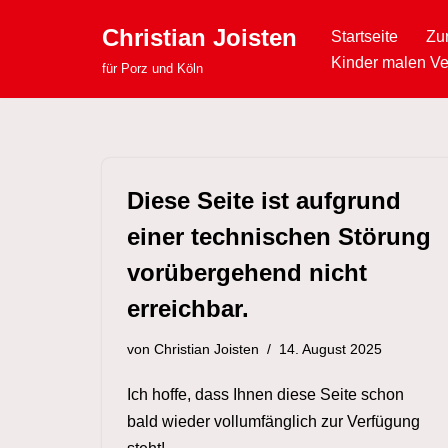
Christian Joisten
Startseite
Zu
Zum
Kinder malen Ve
für Porz und Köln
Inhalt
springen
Diese Seite ist aufgrund
einer technischen Störung
vorübergehend nicht
erreichbar.
von
Christian Joisten
14. August 2025
Ich hoffe, dass Ihnen diese Seite schon
bald wieder vollumfänglich zur Verfügung