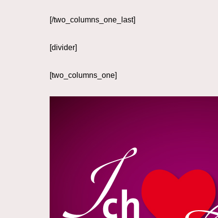
[/two_columns_one_last]
[divider]
[two_columns_one]