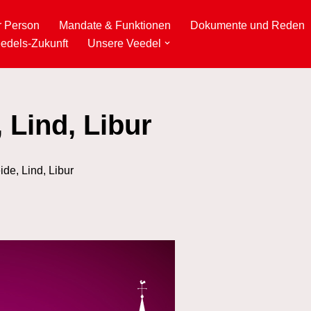
r Person
Mandate & Funktionen
Dokumente und Reden
edels-Zukunft
Unsere Veedel
Lind, Libur
e, Lind, Libur