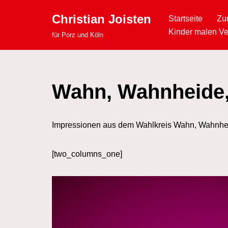
Christian Joisten
Startseite
Zu
Zum
Kinder malen Ve
für Porz und Köln
Inhalt
springen
Wahn, Wahnheide, 
Impressionen aus dem Wahlkreis Wahn, Wahnheid
[two_columns_one]